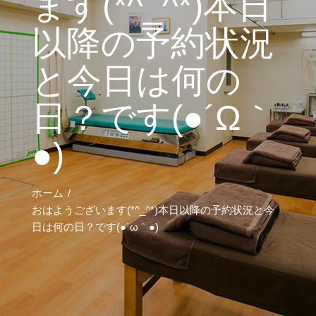
ます(*^_^*)本日
以降の予約状況
と今日は何の
日？です(●´Ω｀
●)
ホーム
おはようございます(*^_^*)本日以降の予約状況と今
日は何の日？です(●´ω｀●)