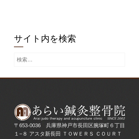
サイト内を検索
検
索:
〒653-0036 兵庫県神戸市長田区腕塚町６丁目
１−８ アスタ新長田 ＴＯＷＥＲＳ ＣＯＵＲＴ