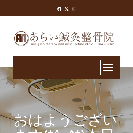
Skip
to
content
おはようござい