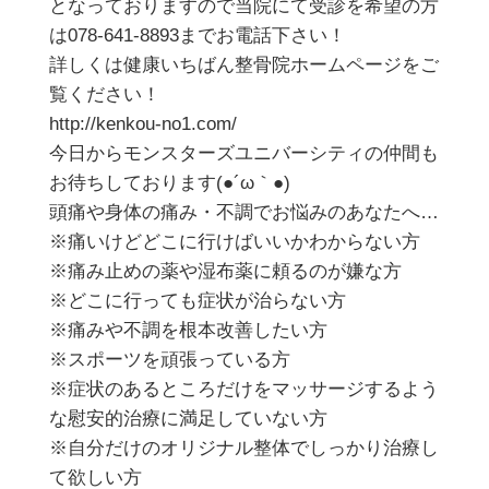
となっておりますので当院にて受診を希望の方
は078-641-8893までお電話下さい！
詳しくは健康いちばん整骨院ホームページをご
覧ください！
http://kenkou-no1.com/
今日からモンスターズユニバーシティの仲間も
お待ちしております(●´ω｀●)
頭痛や身体の痛み・不調でお悩みのあなたへ…
※痛いけどどこに行けばいいかわからない方
※痛み止めの薬や湿布薬に頼るのが嫌な方
※どこに行っても症状が治らない方
※痛みや不調を根本改善したい方
※スポーツを頑張っている方
※症状のあるところだけをマッサージするよう
な慰安的治療に満足していない方
※自分だけのオリジナル整体でしっかり治療し
て欲しい方