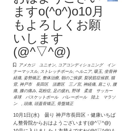
ますo(^o^)o10月
もよろしくお願
いします
(@^▽^@)
アメカジ ユニオン
,
コアコンディショニング イン
ナーマッスル
,
ストレッチポール
,
ヘルニア
,
吸玉
,
坐骨神
経痛
,
姿勢矯正
,
整体治療
,
朝のご挨拶
,
梨状筋症候群
,
猫
背
,
神戸市 長田区 須磨区 三ノ宮
,
神経痛
,
肩こり
,
腰
痛
,
膝の痛み
,
花粉症
,
足の疲れ
,
野球 柔道 サッカー
卓球 バスケットボール バレーボール 陸上 マラソ
ン
,
頭痛
,
頭蓋骨矯正
,
骨盤矯正
10月1日(水) 曇り 神戸市長田区・健康いちば
ん整骨院からおはようございます(@^▽^@)
10月に入りました！衣替えですね(@^▽^@)も