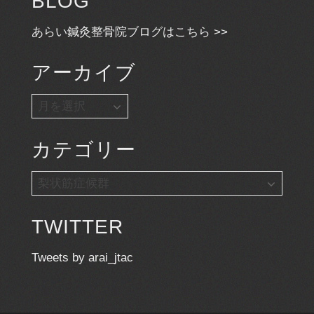
BLOG
あらい鍼灸整骨院ブログはこちら >>
アーカイブ
ア
ー
カ
カテゴリー
イ
ブ
カ
テ
ゴ
TWITTER
リ
ー
Tweets by arai_jtac