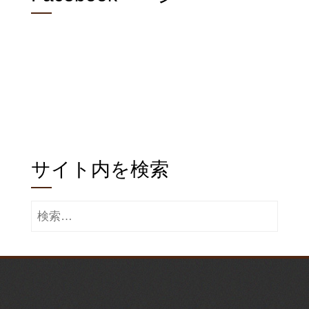
ペ
ー
ジ
送
り
サイト内を検索
検
索: