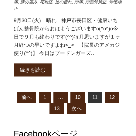
痛
,
膝の痛み
,
花粉症
,
足の疲れ
,
頭痛
,
頭蓋骨矯正
,
骨盤矯
正
9月30日(火) 晴れ 神戸市長田区・健康いち
ばん整骨院からおはようございますo(^o^)o今
日で９月も終わりです(^^)毎月思いますが１ヶ
月経つの早いですよね>_< 【院長のアメカジ
便り(^^)】 今日はブードレガーズ…
続きを読む
投
前へ
1
…
10
11
12
13
次へ
稿
の
Facebookページ