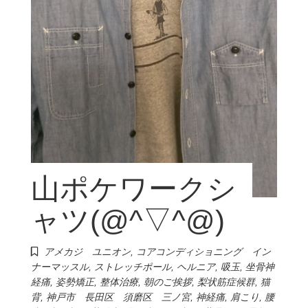
山ポケワークシ
ャツ(@^▽^@)
アメカジ ユニオン
,
コアコンディショニング イン
ナーマッスル
,
ストレッチポール
,
ヘルニア
,
吸玉
,
坐骨神
経痛
,
姿勢矯正
,
整体治療
,
朝のご挨拶
,
梨状筋症候群
,
猫
背
,
神戸市 長田区 須磨区 三ノ宮
,
神経痛
,
肩こり
,
腰