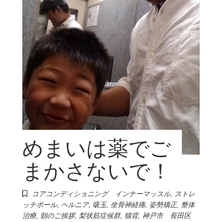
めまいは薬でご
まかさないで！
コアコンディショニング インナーマッスル
,
ストレ
ッチポール
,
ヘルニア
,
吸玉
,
坐骨神経痛
,
姿勢矯正
,
整体
治療
,
朝のご挨拶
,
梨状筋症候群
,
猫背
,
神戸市 長田区