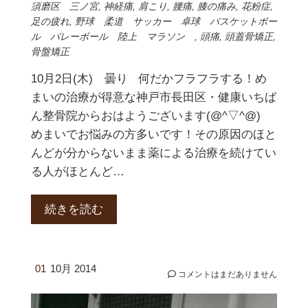
須磨区 三ノ宮
,
神経痛
,
肩こり
,
腰痛
,
膝の痛み
,
花粉症
,
足の疲れ
,
野球 柔道 サッカー 卓球 バスケットボー
ル バレーボール 陸上 マラソン
,
頭痛
,
頭蓋骨矯正
,
骨盤矯正
10月2日(木) 曇り 何だかフラフラする！め
まいの治療が得意な神戸市長田区・健康いちば
ん整骨院からおはようございます(@^▽^@)
めまいでお悩みの方多いです！その原因のほと
んどが分からないまま薬による治療を続けてい
る人がほとんど…
続きを読む
01
10月 2014
コメントはまだありません