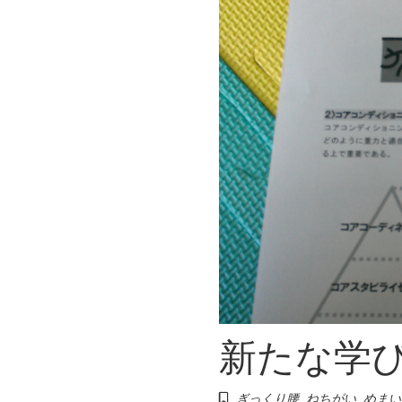
新たな学
ぎっくり腰
,
ねちがい
,
めまい