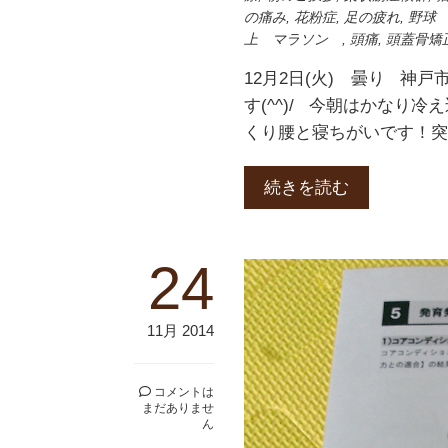
の痛み
,
花粉症
,
足の疲れ
,
野球
上 マラソン
,
頭痛
,
頭蓋骨矯
12月2日(火) 曇り 
す(^^)/ 今朝はかなり
くり腰と寝ちがいです！
続きを読む
24
11月 2014
コメントは
まだありませ
ん