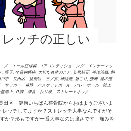
トレッチの正しい
？
 メニエール症候群
,
コアコンディショニング インナーマッ
ア
,
吸玉
,
坐骨神経痛
,
大切な身体のこと
,
姿勢矯正
,
整体治療
,
朝
神戸市 長田区 須磨区 三ノ宮
,
神経痛
,
肩こり
,
腰痛
,
膝の痛
道 サッカー 卓球 バスケットボール バレーボール 陸上
骨盤矯正
,
Ｏ脚 猫背 反り腰 ストレートネック
戸市長田区・健康いちばん整骨院からおはようございま
はストレッチしてますか？ストレッチ大事なんですがそ
ですか？形もですが一番大事なのは強さです。痛みを