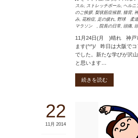
スル
,
ストレッチポール
,
ヘルニ
のご挨拶
,
梨状筋症候群
,
猫背
,
み
,
花粉症
,
足の疲れ
,
野球 柔
マラソン
,
院長の日常
,
頭痛
,
11月24日(月 )晴れ 
ます(^^)/ 昨日は大阪
でした。新たな学びが沢
と思います…
続きを読む
22
11月 2014