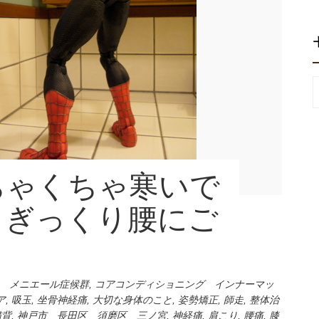
ちゃくちゃ寒いで
・ぎっくり腰にご
 メニエール症候群
,
コアコンディショニング インナーマッ
ア
,
吸玉
,
坐骨神経痛
,
大切な身体のこと
,
姿勢矯正
,
師走
,
整体治
猫背
,
神戸市 長田区 須磨区 三ノ宮
,
神経痛
,
肩こり
,
腰痛
,
膝