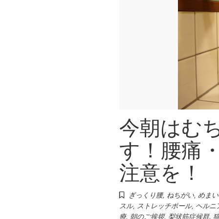
今朝はむ
す！腰痛
注意を！
ぎっくり腰
,
ねちがい
,
めまい
スル
,
ストレッチポール
,
ヘルニ
療
,
朝のご挨拶
,
梨状筋症候群
,