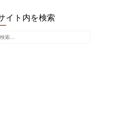
サイト内を検索
検
索: