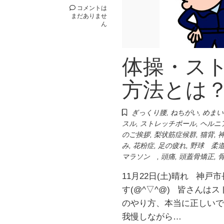
コメントは
まだありませ
ん
体操・ス
方法とは
ぎっくり腰
,
ねちがい
,
めまい
スル
,
ストレッチポール
,
ヘルニ
のご挨拶
,
梨状筋症候群
,
猫背
,
み
,
花粉症
,
足の疲れ
,
野球 柔
マラソン
,
頭痛
,
頭蓋骨矯正
,
11月22日(土)晴れ 神
す(@^▽^@) 皆さん
のやり方、本当に正しい
我慢しながら…