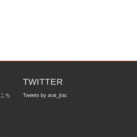
TWITTER
こち
Tweets by arai_jtac