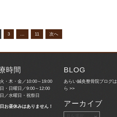
3
…
11
次へ
療時間
BLOG
火・木・金／10:00～19:00
あらい鍼灸整骨院ブログは
日・日曜日／9:00～12:00
ら >>
日／水曜日・祝祭日
アーカイブ
日お昼休みはありません！
ア