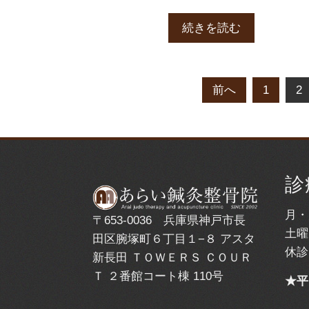
続きを読む
投
前へ
1
2
稿
の
診
ペ
月・
〒653-0036 兵庫県神戸市長
ー
土曜
田区腕塚町６丁目１−８ アスタ
休診
新長田 ＴＯＷＥＲＳ ＣＯＵＲ
ジ
Ｔ ２番館コート棟 110号
★平