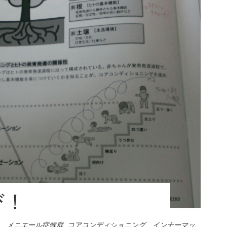
び！
 メニエール症候群
,
コアコンディショニング インナーマッ