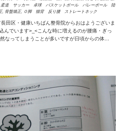
 柔道 サッカー 卓球 バスケットボール バレーボール 陸
正
,
骨盤矯正
,
Ｏ脚 猫背 反り腰 ストレートネック
神戸市長田区・健康いちばん整骨院からおはようございま
冷え込んでいます>_<こんな時に増えるのが腰痛・ぎっ
突然なってしまうことが多いですが日頃からの体…