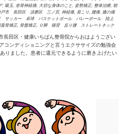
ア
,
吸玉
,
坐骨神経痛
,
大切な身体のこと
,
姿勢矯正
,
整体治療
,
朝
神戸市 長田区 須磨区 三ノ宮
,
神経痛
,
肩こり
,
腰痛
,
膝の痛
道 サッカー 卓球 バスケットボール バレーボール 陸上
頭蓋骨矯正
,
骨盤矯正
,
Ｏ脚 猫背 反り腰 ストレートネック
神戸市長田区・健康いちばん整骨院からおはようござい
でコアコンディショニングと言うエクササイズの勉強会
山ありました。患者に還元できるように磨き上げたい